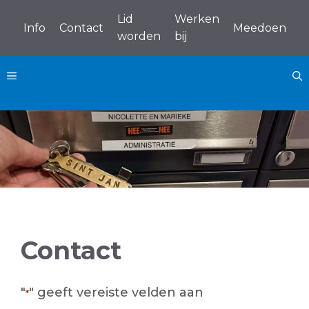
Ga
Lid
Werken
naar
Info
Contact
Meedoen
worden
bij
de
inhoud
MENU
Contact
"
" geeft vereiste velden aan
*