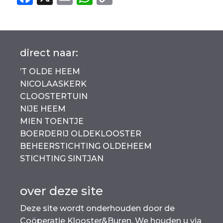
a
m
h
o
c
ai
a
p
e
l
ts
y
direct naar:
b
A
Li
’T OLDE HEEM
o
p
n
NICOLAASKERK
o
p
k
CLOOSTERTUIN
k
NIJE HEEM
MIEN TOENTJE
BOERDERIJ OLDEKLOOSTER
BEHEERSTICHTING OLDEHEEM
STICHTING SINTJAN
over deze site
Deze site wordt onderhouden door de
Coöperatie Klooster&Buren. We houden u via