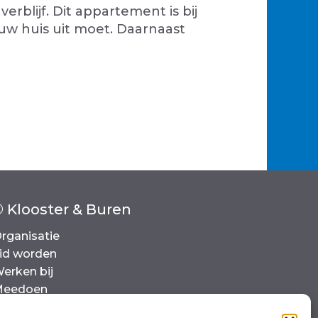
erblijf. Dit appartement is bij
uw huis uit moet. Daarnaast
© Klooster & Buren
rganisatie
id worden
erken bij
Meedoen
ontact