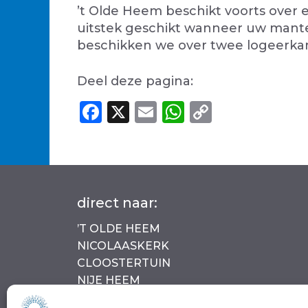
’t Olde Heem beschikt voorts over ee
uitstek geschikt wanneer uw mantel
beschikken we over twee logeerka
Deel deze pagina:
F
X
E
W
C
a
m
h
o
c
ai
a
p
e
l
ts
y
b
A
Li
direct naar:
o
p
n
’T OLDE HEEM
o
p
k
NICOLAASKERK
k
CLOOSTERTUIN
NIJE HEEM
MIEN TOENTJE