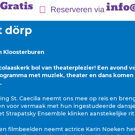
t dörp
n Kloosterburen
olaaskerk bol van theaterplezier! Een avond vo
programma met muziek, theater en dans komen a
.
ng St. Caecilia neemt ons mee op reis en breng
 voor vermaak met hun ingestudeerde dansjes en
 Strapatsky Ensemble klinken aanstekelijke ri
n filmbeelden neemt actrice Karin Noeken het