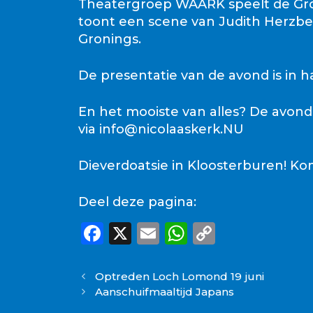
Theatergroep WAARK speelt de Gron
toont een scene van Judith Herzber
Gronings.
De presentatie van de avond is in
En het mooiste van alles? De avond
via info@nicolaaskerk.NU
Dieverdoatsie in Kloosterburen! Kom
Deel deze pagina:
F
X
E
W
C
a
m
h
o
c
ai
a
p
Optreden Loch Lomond 19 juni
Aanschuifmaaltijd Japans
e
l
ts
y