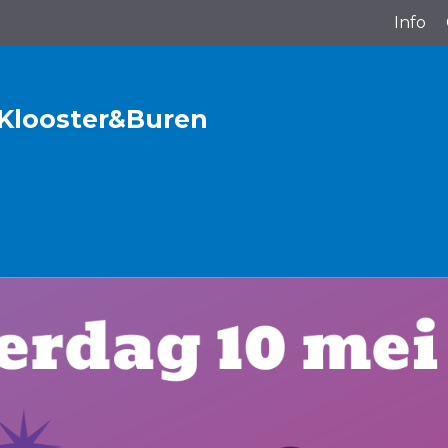
Info
 Klooster&Buren
P