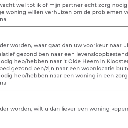
acht wel tot ik of mijn partner echt zorg nodi
ge woning willen verhuizen om de problemen vo
 na
der worden, waar gaat dan uw voorkeur naar ui
g relatief gezond ben naar een levensloopbeste
g nodig heb/hebben naar ’t Olde Heem in Kloost
g goed gezond ben/zijn naar een woonlocatie bui
rg nodig heb/hebben naar een woning in een zor
 na
der worden, wilt u dan liever een woning kopen