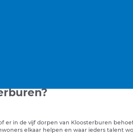
erburen?
er in de vijf dorpen van Kloosterburen behoeft
nwoners elkaar helpen en waar ieders talent wo