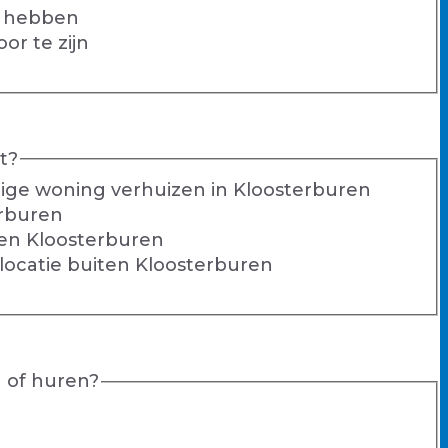
g hebben
or te zijn
t?
ndige woning verhuizen in Kloosterburen
erburen
ten Kloosterburen
glocatie buiten Kloosterburen
 of huren?