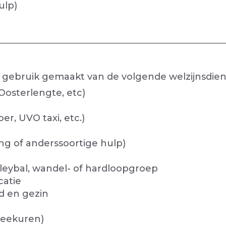
ulp)
 gebruik gemaakt van de volgende welzijnsdie
Oosterlengte, etc)
r, UVO taxi, etc.)
ng of anderssoortige hulp)
olleybal, wandel- of hardloopgroep
catie
d en gezin
reekuren)