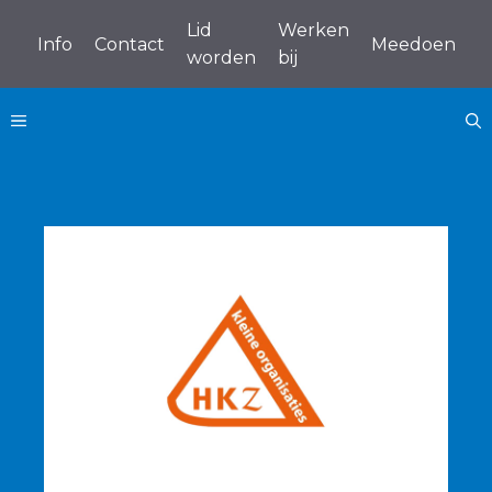
Ga
Lid
Werken
naar
Info
Contact
Meedoen
worden
bij
de
inhoud
MENU