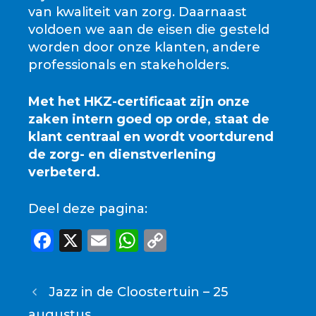
van kwaliteit van zorg. Daarnaast
voldoen we aan de eisen die gesteld
worden door onze klanten, andere
professionals en stakeholders.
Met het HKZ-certificaat zijn onze
zaken intern goed op orde, staat de
klant centraal en wordt voortdurend
de zorg- en dienstverlening
verbeterd.
Deel deze pagina:
F
X
E
W
C
a
m
h
o
c
ai
a
p
Jazz in de Cloostertuin – 25
e
l
ts
y
augustus