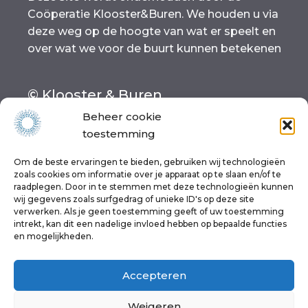
Coöperatie Klooster&Buren. We houden u via
deze weg op de hoogte van wat er speelt en
over wat we voor de buurt kunnen betekenen
© Klooster & Buren
Beheer cookie
Organisatie
toestemming
Lid worden
Werken bij
Om de beste ervaringen te bieden, gebruiken wij technologieën
Meedoen
zoals cookies om informatie over je apparaat op te slaan en/of te
raadplegen. Door in te stemmen met deze technologieën kunnen
Contact
wij gegevens zoals surfgedrag of unieke ID's op deze site
Disclaimer
verwerken. Als je geen toestemming geeft of uw toestemming
Privacy-beleid
intrekt, kan dit een nadelige invloed hebben op bepaalde functies
en mogelijkheden.
Cookiebeleid (EU)
Accepteren
het dorp is de wereld!
Weigeren