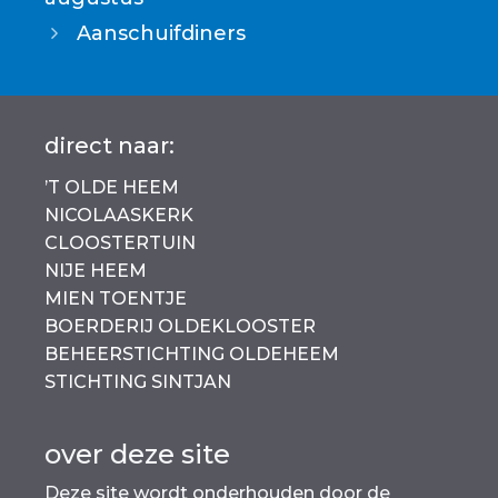
b
A
Li
Aanschuifdiners
o
p
n
o
p
k
k
direct naar:
’T OLDE HEEM
NICOLAASKERK
CLOOSTERTUIN
NIJE HEEM
MIEN TOENTJE
BOERDERIJ OLDEKLOOSTER
BEHEERSTICHTING OLDEHEEM
STICHTING SINTJAN
over deze site
Deze site wordt onderhouden door de