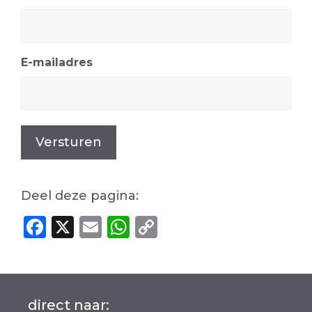
E-mailadres
Versturen
Deel deze pagina:
F
X
E
W
C
a
m
h
o
c
ai
a
p
e
l
ts
y
direct naar: