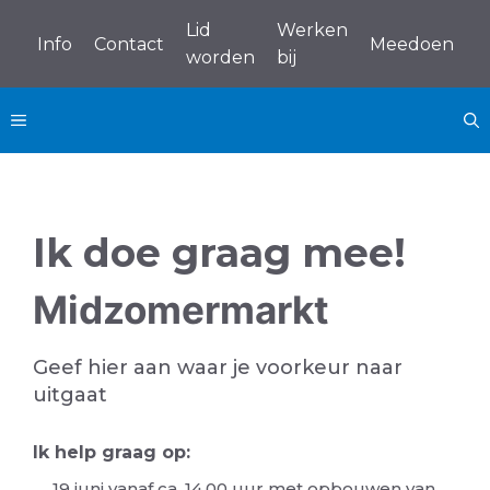
Ga
Lid
Werken
naar
Info
Contact
Meedoen
worden
bij
de
inhoud
MENU
Ik doe graag mee!
Midzomermarkt
Geef hier aan waar je voorkeur naar
uitgaat
Ik help graag op:
19 juni vanaf ca. 14.00 uur met opbouwen van