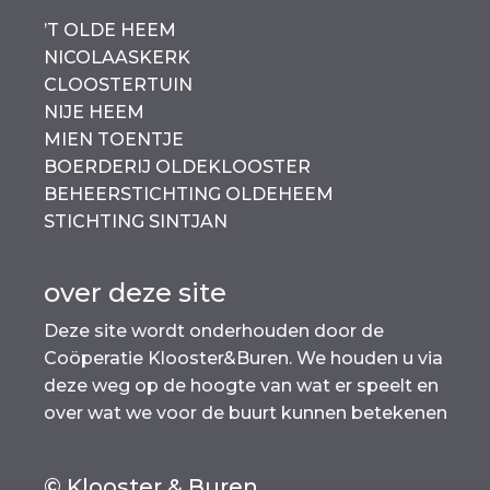
b
A
Li
o
p
n
’T OLDE HEEM
NICOLAASKERK
o
p
k
CLOOSTERTUIN
k
NIJE HEEM
MIEN TOENTJE
BOERDERIJ OLDEKLOOSTER
BEHEERSTICHTING OLDEHEEM
STICHTING SINTJAN
over deze site
Deze site wordt onderhouden door de
Coöperatie Klooster&Buren. We houden u via
deze weg op de hoogte van wat er speelt en
over wat we voor de buurt kunnen betekenen
© Klooster & Buren