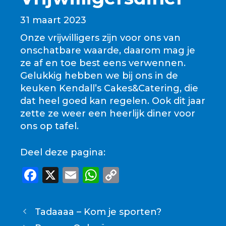
31 maart 2023
Onze vrijwilligers zijn voor ons van
onschatbare waarde, daarom mag je
ze af en toe best eens verwennen.
Gelukkig hebben we bij ons in de
keuken Kendall’s Cakes&Catering, die
dat heel goed kan regelen. Ook dit jaar
zette ze weer een heerlijk diner voor
ons op tafel.
Deel deze pagina:
F
X
E
W
C
a
m
h
o
c
ai
a
p
Tadaaaa – Kom je sporten?
e
l
ts
y