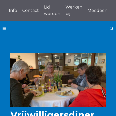
Ga
Lid
Werken
naar
Info
Contact
Meedoen
worden
bij
de
inhoud
MENU
Vrijwilligersdiner