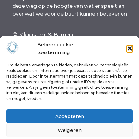
deze weg op de hoogte van wat er speelt en
over wat we voor de buurt kunnen betekenen
© Klooster & Buren
Beheer cookie
Organisatie
toestemming
Lid worden
Werken bij
Om de beste ervaringen te bieden, gebruiken wij technologieën
Meedoen
zoals cookies om informatie over je apparaat op te slaan en/of te
raadplegen. Door in te stemmen met deze technologieën kunnen
Contact
wij gegevens zoals surfgedrag of unieke ID's op deze site
Disclaimer
verwerken. Als je geen toestemming geeft of uw toestemming
Privacy-beleid
intrekt, kan dit een nadelige invloed hebben op bepaalde functies
en mogelijkheden.
Cookiebeleid (EU)
Accepteren
het dorp is de wereld!
Weigeren