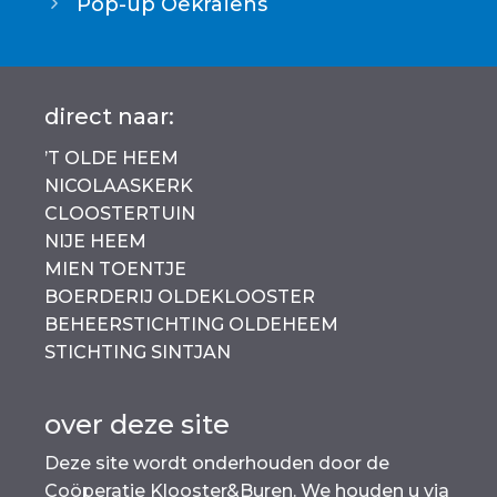
Pop-up Oekraïens
b
A
Li
o
p
n
o
p
k
direct naar:
k
’T OLDE HEEM
NICOLAASKERK
CLOOSTERTUIN
NIJE HEEM
MIEN TOENTJE
BOERDERIJ OLDEKLOOSTER
BEHEERSTICHTING OLDEHEEM
STICHTING SINTJAN
over deze site
Deze site wordt onderhouden door de
Coöperatie Klooster&Buren. We houden u via